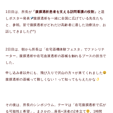
1日目は、所長が
「腹膜透析患者を支える訪問看護の役割」
と題
しポスター発表
腹膜透析を一緒に全国に広げている先生たち
と、参戦。皆で腹膜透析がどれだけ高齢者に適した治療法か、お
話してきました(^^)
2日目は、朝から所長は「在宅器機体験フェスタ」でファシリテ
ーター。腹膜透析や在宅血液透析の器械を触れるブースの担当で
した。
申し込み者以外にも、飛び入りで沢山の方々が来てくれました
腹膜透析の器械って難しくない！って知ってもらえたかな
その後は、所長のシンポジウム。テーマは「在宅腹膜透析で広が
る可能性と希望」。まさかの…座長+演者の2本立て
。1時間