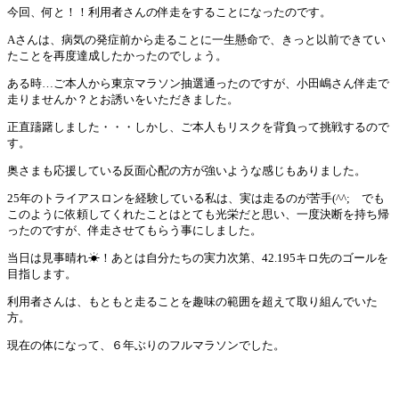
今回、何と！！利用者さんの伴走をすることになったのです。
Aさんは、病気の発症前から走ることに一生懸命で、きっと以前できてい
たことを再度達成したかったのでしょう。
ある時…ご本人から東京マラソン抽選通ったのですが、小田嶋さん伴走で
走りませんか？とお誘いをいただきました。
正直躊躇しました・・・しかし、ご本人もリスクを背負って挑戦するので
す。
奥さまも応援している反面心配の方が強いような感じもありました。
25年のトライアスロンを経験している私は、実は走るのが苦手(^^; でも
このように依頼してくれたことはとても光栄だと思い、一度決断を持ち帰
ったのですが、伴走させてもらう事にしました。
当日は見事晴れ☀！あとは自分たちの実力次第、42.195キロ先のゴールを
目指します。
利用者さんは、もともと走ることを趣味の範囲を超えて取り組んでいた
方。
現在の体になって、６年ぶりのフルマラソンでした。