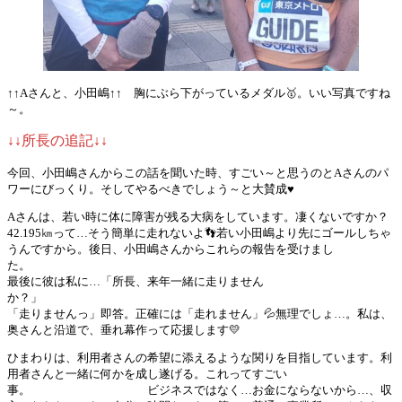
↑↑Aさんと、小田嶋↑↑ 胸にぶら下がっているメダル🥇。いい写真ですね
～。
↓↓所長の追記↓↓
今回、小田嶋さんからこの話を聞いた時、すごい～と思うのとAさんのパ
ワーにびっくり。そしてやるべきでしょう～と大賛成♥
Aさんは、若い時に体に障害が残る大病をしています。凄くないですか？
42.195㎞って…そう簡単に走れないよ👣若い小田嶋より先にゴールしちゃ
うんですから。後日、小田嶋さんからこれらの報告を受けまし
た
最後に彼は私に…「所長、来年一緒に走りません
か？
「走りませんっ」即答。正確には「走れません」💦無理でしょ…。私は、
奥さんと沿道で、垂れ幕作って応援します💛
ひまわりは、利用者さんの希望に添えるような関りを目指しています。利
用者さんと一緒に何かを成し遂げる。これってすごい
事。 ビジネスではなく…お金にならないから…、収