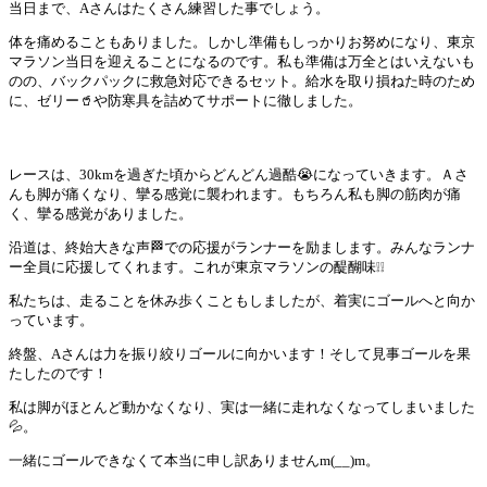
当日まで、Aさんはたくさん練習した事でしょう。
体を痛めることもありました。しかし準備もしっかりお努めになり、東京
マラソン当日を迎えることになるのです。私も準備は万全とはいえないも
のの、バックパックに救急対応できるセット。給水を取り損ねた時のため
に、ゼリー🥤や防寒具を詰めてサポートに徹しました。
レースは、30kmを過ぎた頃からどんどん過酷😭になっていきます。Ａさ
んも脚が痛くなり、攣る感覚に襲われます。もちろん私も脚の筋肉が痛
く、攣る感覚がありました。
沿道は、終始大きな声🏁での応援がランナーを励まします。みんなランナ
ー全員に応援してくれます。これが東京マラソンの醍醐味❕❕
私たちは、走ることを休み歩くこともしましたが、着実にゴールへと向か
っています。
終盤、Aさんは力を振り絞りゴールに向かいます！そして見事ゴールを果
たしたのです！
私は脚がほとんど動かなくなり、実は一緒に走れなくなってしまいました
💦。
一緒にゴールできなくて本当に申し訳ありませんm(__)m。