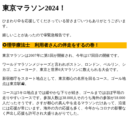
東京マラソン2024！
ひまわり🌻を応援してくださっている皆さま♡いつもありがとうございま
す。
嬉しいことがあったので🤩緊急報告です。
🌻理学療法士 利用者さんの伴走をするの巻！
東京マラソンは2007年に第1回が開催され、今年は17回目の開催です。
ワールドマラソンメジャーズと言われボストン、ロンドン、ベルリン、シ
カゴ、ニューヨーク、東京と世界6大マラソンに数えられる大会です。
新宿都庁をスタート地点として、東京都心の名所を回るコース。ゴール地
点は東京駅🚉。
コースは5キロ地点までは緩やかな下りが続き、ゴールまではほぼ平坦の
走りやすいコースです。参加人数は38.000人そのうち海外の参加が18.000
人だったそうです。さすが都心の真ん中を走るマラソンだけあって、沿道
には応援が常にいます。海外の方の応援も多く、今年からコロナの影響な
く声出し応援も許可され大盛りあがりでした。