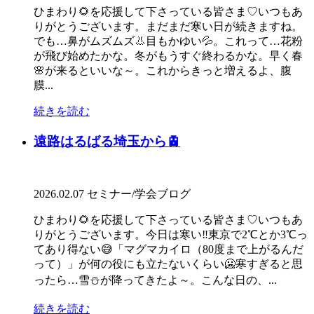
ひまわり🌻を応援して下さっている皆さま♡いつもあ
りがとうございます。まだまだ寒い日が続きますね。
でも…鼻がムズムズ👃目もかゆい💦。これって…花粉
が飛び始めたかな。冬がもうすぐ終わるかな。早く春
🌸が来るといいな～。これからきっと増えるよ、腹
膜...
続きを読む
遠路はるばる埼玉から🚊
2026.02.07
セミナー/学会
ブログ
ひまわり🌻を応援して下さっている皆さま♡いつもあ
りがとうございます。今日は寒い‼東京で2℃とか3℃っ
てあり得ない😅「マグマカイロ（80度まで上がるんだ
って）」が何の役にも立たないくらい🥶寒すぎると思
ったら…雪⛄が降ってきたよ～。こんな日の、...
続きを読む