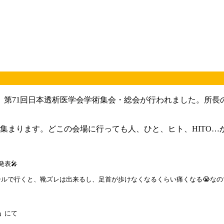
。
にて、第71回日本透析医学会学術集会・総会が行われました。所
まります。どこの会場に行っても人、ひと、ヒト、HITO…か
表🎤
ールで行くと、靴ズレは出来るし、足首が歩けなくなるくらい痛くなる😭なの
」
にて