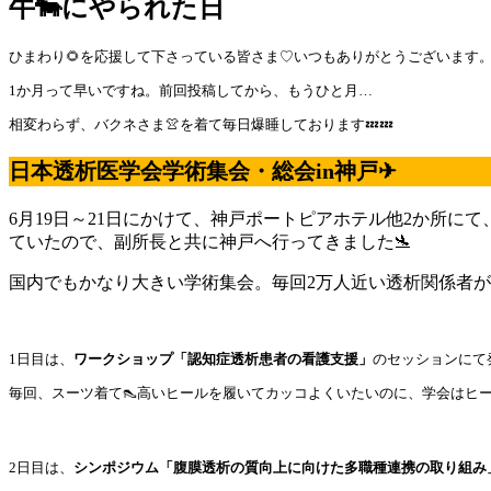
牛🐄にやられた日
ひまわり🌻を応援して下さっている皆さま♡いつもありがとうございます
1か月って早いですね。前回投稿してから、もうひと月…
相変わらず、バクネさま👚を着て毎日爆睡しております💤💤
日本透析医学会学術集会・総会in神戸✈
6月19日～21日にかけて、神戸ポートピアホテル他2か所
ていたので、副所長と共に神戸へ行ってきました🛬
国内でもかなり大きい学術集会。毎回2万人近い透析関係者が集
1日目は、
ワークショップ「認知症透析患者の看護支援」
のセッションにて発
毎回、スーツ着て👠高いヒールを履いてカッコよくいたいのに、学会はヒ
2日目は、
シンポジウム「腹膜透析の質向上に向けた多職種連携の取り組み