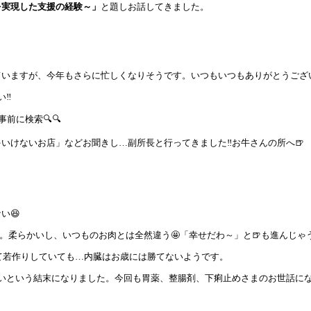
を実現した支援の経験～」
と題しお話してきました。
。
いますが、今年もさらに忙しくなりそうです。いつもいつもありがとうございま
い‼
前に検索🔍🔍
いけないお店」などお聞きし…副所長と行ってきました‼お牛さんの所へ🍺
い😆
よ。柔らかいし、いつものお肉とは全然違う🤩「幸せだわ～」と🍺も進んじゃ
て若作りしていても…内臓はお歳には勝てないようです。
いという結末になりました。今回も胃薬、整腸剤、下痢止めさまのお世話に