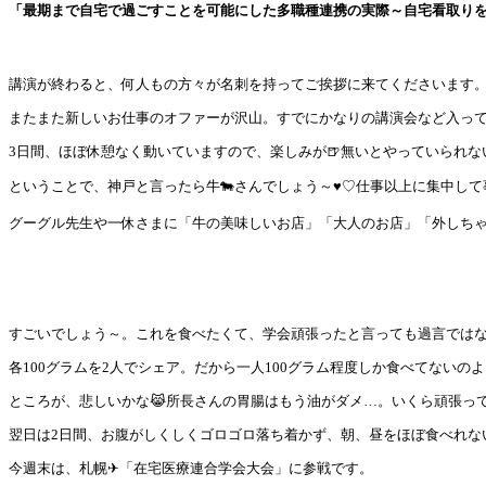
「最期まで自宅で過ごすことを可能にした多職種連携の実際～自宅看取り
講演が終わると、何人もの方々が名刺を持ってご挨拶に来てくださいます
またまた新しいお仕事のオファーが沢山。すでにかなりの講演会など入って
3日間、ほぼ休憩なく動いていますので、楽しみが🍺無いとやっていられな
ということで、神戸と言ったら牛🐄さんでしょう～♥♡仕事以上に集中して事
グーグル先生や一休さまに「牛の美味しいお店」「大人のお店」「外しちゃ
すごいでしょう～。これを食べたくて、学会頑張ったと言っても過言ではな
各100グラムを2人でシェア。だから一人100グラム程度しか食べてないの
ところが、悲しいかな😹所長さんの胃腸はもう油がダメ…。いくら頑張っ
翌日は2日間、お腹がしくしくゴロゴロ落ち着かず、朝、昼をほぼ食べれな
今週末は、札幌✈「在宅医療連合学会大会」に参戦です。