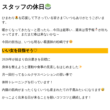
スタッフの休日
ひまわり
を応援して下さっている皆さま♡いつもありがとうございま
す。
暖かくなってきたな～と思ったら…今日は超寒い…週末は雪予報
が出ち
ゃってます。まだまだ春は来ないかな～
今回の担当は、いつも明るい看護師の松嶋です
いい女を目指そう
♡
2026年が始まり自分磨きを目標に
身体を整えようと運動や食事の見直しをはじめました
月一回行ってるシルクサスペンションの習い事で
体幹トレーニングを行っています！
内腿の筋肉がまったくなくいつも産まれたての子鹿みたいになります
かっこよく出来る日が来ることを願いコツコツと継続します！