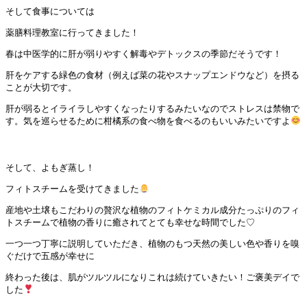
そして食事については
薬膳料理教室に行ってきました！
春は中医学的に肝が弱りやすく解毒やデトックスの季節だそうです！
肝をケアする緑色の食材（例えば菜の花やスナップエンドウなど）を摂る
ことが大切です。
肝が弱るとイライラしやすくなったりするみたいなのでストレスは禁物で
す。気を巡らせるために柑橘系の食べ物を食べるのもいいみたいですよ
そして、よもぎ蒸し！
フィトスチームを受けてきました
産地や土壌もこだわりの贅沢な植物のフィトケミカル成分たっぷりのフィ
トスチームで植物の香りに癒されてとても幸せな時間でした♡
一つ一つ丁寧に説明していただき、植物のもつ天然の美しい色や香りを嗅
ぐだけで五感が幸せに
終わった後は、肌がツルツルになりこれは続けていきたい！ご褒美デイで
した