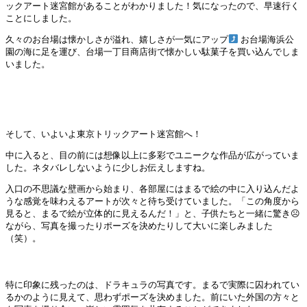
ックアート迷宮館があることがわかりました！気になったので、早速行く
ことにしました。
久々のお台場は懐かしさが溢れ、嬉しさが一気にアップ
お台場海浜公
園の海に足を運び、台場一丁目商店街で懐かしい駄菓子を買い込んでしま
いました。
そして、いよいよ東京トリックアート迷宮館へ！
中に入ると、目の前には想像以上に多彩でユニークな作品が広がっていま
した。ネタバレしないように少しお伝えしますね。
入口の不思議な壁画から始まり、各部屋にはまるで絵の中に入り込んだよ
うな感覚を味わえるアートが次々と待ち受けていました。「この角度から
見ると、まるで絵が立体的に見えるんだ！」と、子供たちと一緒に驚き☹
ながら、写真を撮ったりポーズを決めたりして大いに楽しみました
（笑）。
特に印象に残ったのは、ドラキュラの写真です。まるで実際に囚われてい
るかのように見えて、思わずポーズを決めました。前にいた外国の方々と