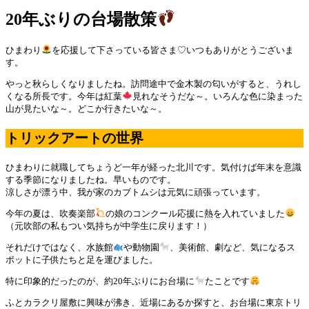
20年ぶりの台場散策
ひまわり
を応援して下さっている皆さま♡いつもありがとうございま
す。
やっと秋らしくなりましたね。訪問途中で金木製の匂いがすると、うれし
くなる所長です。今年は紅葉
見れなそうだな～。いろんな色に染まった
山が見たいな～。どこか行きたいな～。
トリックアートの世界
ひまわりに就職してちょうど一年が経った北川です。気付けば年末を意識
する季節になりましたね。早いものです。
涼しさが漂う中、我が家のカブトムシは元気に頑張っています。
今年の夏は、吹奏楽部
の娘のコンクール応援に熱を入れていました
（元吹部の私もつい気持ちが中学生に戻ります！）
それだけではなく、水族館
や動物園
、美術館、劇など、気になるス
ポットに子供たちと足を運びました。
特に印象的だったのが、約20年ぶりにお台場に
たことです
ふとカラクリ屋敷に興味が沸き、近場にあるか探すと、お台場に東京トリ