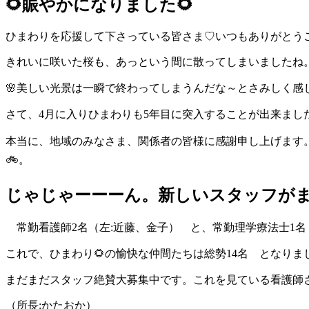
🌻賑やかになりました🌻
ひまわりを応援して下さっている皆さま♡いつもありがとう
きれいに咲いた桜も、あっという間に散ってしまいましたね
🌸美しい光景は一瞬で終わってしまうんだな～とさみしく感
さて、4月に入りひまわりも5年目に突入することが出来まし
本当に、地域のみなさま、関係者の皆様に感謝申し上げます
🚲。
じゃじゃーーーん。新しいスタッフが
常勤看護師2名（左:近藤、金子）
と、常勤理学療法士1名
これで、ひまわり🌻の愉快な仲間たちは総勢14名
となりま
まだまだスタッフ絶賛大募集中です。これを見ている看護師
（所長:かたおか）