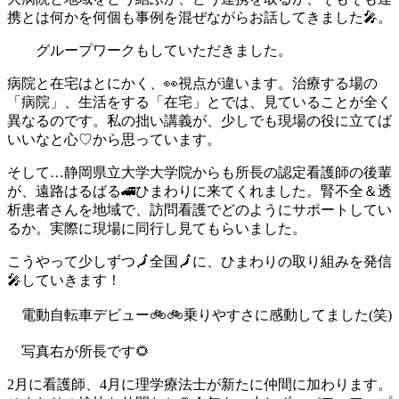
携とは何かを何個も事例を混ぜながらお話してきました🎤。
グループワークもしていただきました。
病院と在宅はとにかく、👀視点が違います。治療する場の
「病院」、生活をする「在宅」とでは、見ていることが全く
異なるのです。私の拙い講義が、少しでも現場の役に立てば
いいなと心♡から思っています。
そして…静岡県立大学大学院からも所長の認定看護師の後輩
が、遠路はるばる🚄ひまわりに来てくれました。腎不全＆透
析患者さんを地域で、訪問看護でどのようにサポートしてい
るか。実際に現場に同行し見てもらいました。
こうやって少しずつ🗾全国🗾に、ひまわりの取り組みを発信
🎤していきます！
電動自転車デビュー🚲🚲乗りやすさに感動してました(笑)
写真右が所長です🌻
2月に看護師、4月に理学療法士が新たに仲間に加わります。